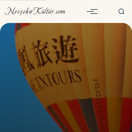
NevşehirKültür.com