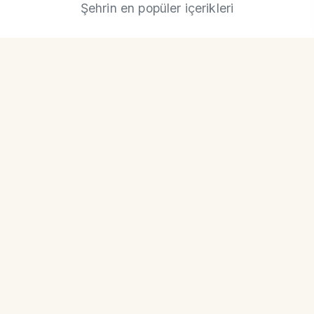
Şehrin en popüler içerikleri
NevşehirKültür.com
Kapadokya'nın Büyülü Dünyası
Kategoriler
Tarihi Mekanlar
Kafeler & Tatlılar