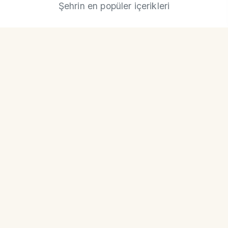
Şehrin en popüler içerikleri
NevşehirKültür.com
Kapadokya'nın Büyülü Dünyası
Kategoriler
Tarihi Mekanlar
Kafeler & Tatlılar