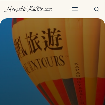
NevşehirKültür.com